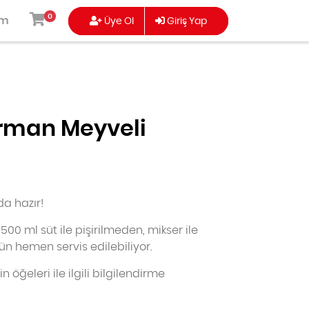
0
ım
Üye Ol
Giriş Yap
rman Meyveli
ISI
TEMALI SERI
TUZLULAR
da hazır!
0 ml süt ile pişirilmeden, mikser ile
ün hemen servis edilebiliyor.
n öğeleri ile ilgili bilgilendirme
TATLILAR