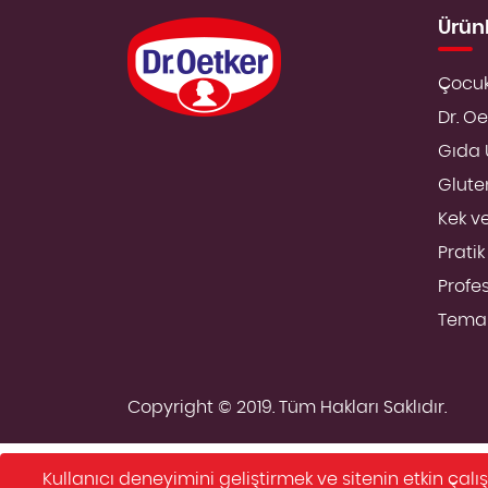
Ürün
Çocuk
Dr. Oe
Gıda 
Gluten
Kek ve
Pratik
Profe
Temal
egegen
Copyright © 2019. Tüm Hakları Saklıdır.
Kullanıcı deneyimini geliştirmek ve sitenin etkin ç