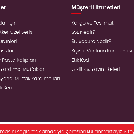
ler
Müşteri Hizmetleri
lar İçin
Kargo ve Teslimat
tker Özel Serisi
SSL Nedir?
Ürünleri
3D Secure Nedir?
sizler
Kişisel Verilerin Korunması
 Pasta Kalıpları
Etik Kod
 Yardımcı Mutfakları
Gizlilik & Yayın İlkeleri
syonel Mutfak Yardımcıları
ı Seri
alışmasını sağlamak amacıyla çerezleri kullanmaktayız. S