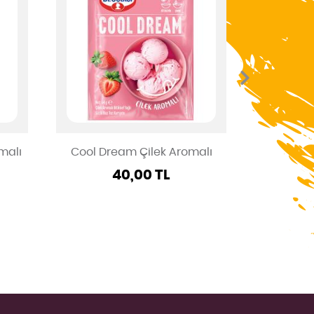
malı
Cool Dream Çilek Aromalı
Kaşık Tatl
40,00 TL