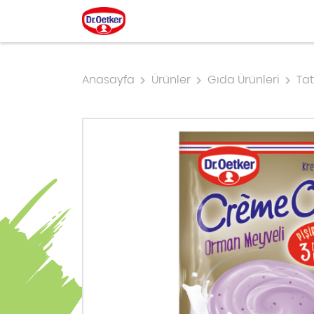
Anasayfa
Ürünler
Gıda Ürünleri
Tat
MAYALILAR, ÇÖREKLER
GIDA ÜRÜNLERI
DR. OETKER ÖZEL SERISI
TART, TURTA, PAY