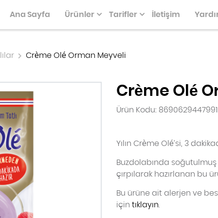
Ana Sayfa
Ürünler
Tarifler
İletişim
Yard
lılar
Crème Olé Orman Meyveli
Crème Olé O
Ürün Kodu: 8690629447991
PIZZALAR, KIŞLER
GLUTENSIZLER
KEK & PASTA KALIPLARI SER
KURABIYELER
Yılın Crème Olé’si, 3 dakika
Buzdolabında soğutulmuş 50
çırpılarak hazırlanan bu ür
Bu ürüne ait alerjen ve besi
için
tıklayın
.
KÜÇÜK IKRAMLAR
KEK, PASTA