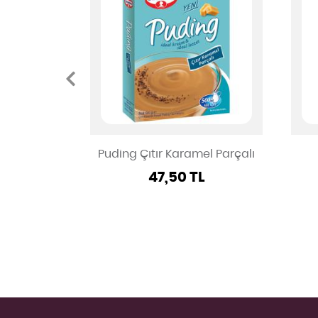
Puding Çıtır Karamel Parçalı
L
47,50 TL