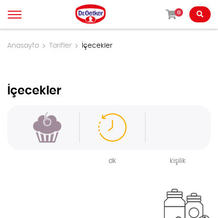
0
Anasayfa
Tarifler
İçecekler
İçecekler
dk
kişilik