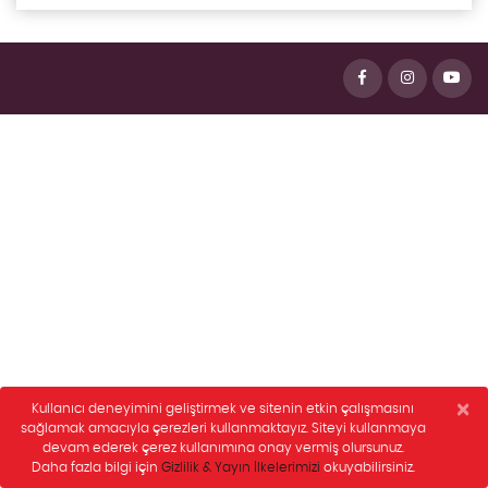
egegen
×
Kullanıcı deneyimini geliştirmek ve sitenin etkin çalışmasını
sağlamak amacıyla çerezleri kullanmaktayız. Siteyi kullanmaya
devam ederek çerez kullanımına onay vermiş olursunuz.
Daha fazla bilgi için
Gizlilik & Yayın İlkelerimizi
okuyabilirsiniz.