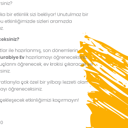
siniz?
a bir etkinlik sizi bekliyor! Unutulmaz bir
etkinliğimizde sizleri aramızda
z.
ceksiniz?
atlar ile hazırlanmış, son dönemlerin
urabiye Ev
hazırlamayı öğreneceksiniz.
çlarını öğrenecek, ev krokisi çıkaracak ve
iniz.
larıyla çok özel bir yılbaşı lezzeti olan
ayı öğreneceksiniz.
erçekleşecek etkinliğimizi kaçırmayın!
:00