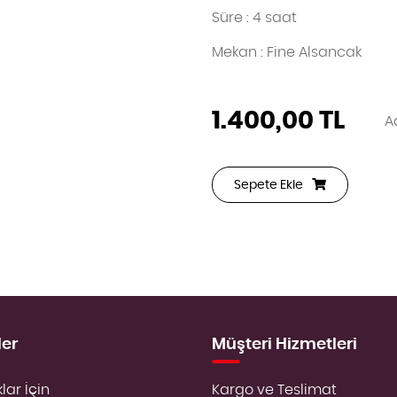
Süre : 4 saat
Mekan : Fine Alsancak
1.400,00 TL
A
Sepete Ekle
ler
Müşteri Hizmetleri
lar İçin
Kargo ve Teslimat