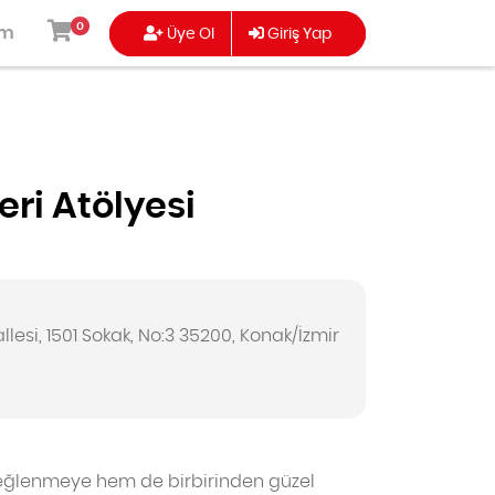
0
ım
Üye Ol
Giriş Yap
leri Atölyesi
ISI
TEMALI SERI
TUZLULAR
esi, 1501 Sokak, No:3 35200, Konak/İzmir
m eğlenmeye hem de birbirinden güzel
TATLILAR