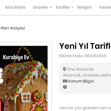
Ana Sayfa
Ürünler
Tarifler
İletişim
Yard
rifleri Atölyesi
Yeni Yıl Tarif
Etkinlik Kodu: 980050505
PIZZALAR, KIŞLER
GLUTENSIZLER
KEK & PASTA KALIPLARI SER
KURABIYELER
Fine Alsancak
Alsancak, Umurbey Mahall
Konum Bilgisi
Yeni bir yıla girerken he
KÜÇÜK IKRAMLAR
KEK, PASTA