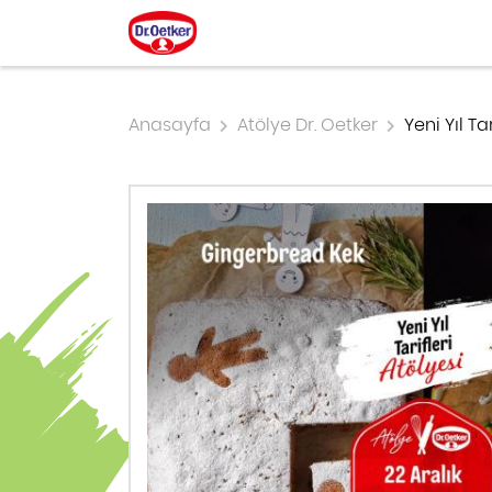
Anasayfa
Atölye Dr. Oetker
Yeni Yıl Ta
MAYALILAR, ÇÖREKLER
GIDA ÜRÜNLERI
DR. OETKER ÖZEL SERISI
TART, TURTA, PAY