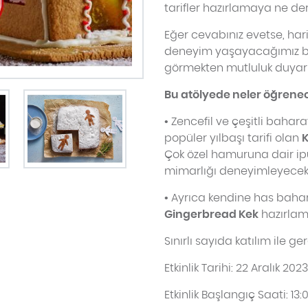
tarifler hazırlamaya ne der
Eğer cevabınız evetse, harik
deneyim yaşayacağımız bu 
görmekten mutluluk duyarı
Bu atölyede neler öğrene
• Zencefil ve çeşitli bahar
popüler yılbaşı tarifi olan
K
Çok özel hamuruna dair ipu
mimarlığı deneyimleyeceks
• Ayrıca kendine has baharat
Gingerbread Kek
hazırlam
Sınırlı sayıda katılım ile g
Etkinlik Tarihi: 22 Aralık 2023
Etkinlik Başlangıç Saati: 13