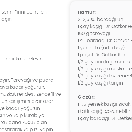
erin. Fırını belirtilen
Hamur:
 açın.
2-2,5 su bardağı un
1 çay kaşığı Dr. Oetke
150 g tereyağı
1 su bardağı Dr. Oetker 
1 yumurta (orta boy)
1 poşet Dr. Oetker Şekerl
rin bir kaba eleyin.
1/2 çay bardağı mısır u
1/2 çay kaşığı muskat r
1/2 çay kaşığı toz zencef
eyin. Tereyağı ve pudra
1/2 çay kaşığı tarçın
caya kadar yoğurun.
 muskat rendesi, zencefil ve
Glazür:
Un karışımını azar azar
1-1,5 yemek kaşığı sıcak
ye kadar yoğurun.
1 tatlı kaşığı çözünebili
çın ve kalp kurabiye
1 çay bardağı Dr. Oetke
olarak daha küçük olan
astırarak kalp izi yapın.