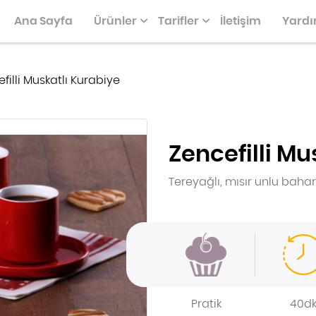
Ana Sayfa
Ürünler
Tarifler
İletişim
Yard
filli Muskatlı Kurabiye
Zencefilli Mu
PIZZALAR, KIŞLER
GLUTENSIZLER
KEK & PASTA KALIPLARI SER
KURABIYELER
Tereyağlı, mısır unlu bahara
Pratik
40d
KÜÇÜK IKRAMLAR
KEK, PASTA