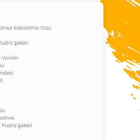
r Hamur Kabartma Tozu
Pudra Şekeri
i Vanilin
nu
endesi
il
 su
r kahve
r Pudra Şekeri