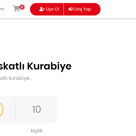
0
ım
Üye Ol
Giriş Yap
skatlı Kurabiye
ISI
TEMALI SERI
TUZLULAR
tlı kurabiye...
10
k
kişilik
TATLILAR