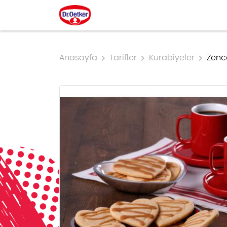
Anasayfa
Tarifler
Kurabiyeler
Zence
MAYALILAR, ÇÖREKLER
GIDA ÜRÜNLERI
DR. OETKER ÖZEL SERISI
TART, TURTA, PAY