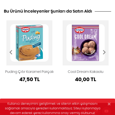
Bu Ürünü İnceleyenler Şunları da Satın Aldı
Puding Çıtır Karamel Parçalı
Cool Dream Kakaolu
47,50 TL
40,00 TL
×
Kullanıcı deneyimini geliştirmek ve sitenin etkin çalışmasını
sağlamak amacıyla çerezleri kullanmaktayız. Siteyi kullanmaya
devam ederek çerez kullanımına onay vermiş olursunuz.
egegen