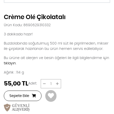
Crème Olé Çikolatalı
Ürün Kodu: 8690629310332
3 dakikada hazır!
Buzdolabında soğutulmuş 500 ml süt ile pişirilmeden, mikser
ile çırpılarak hazırlanan bu ürün hemen servis edilebiliyor.
Bu ürüne ait alerjen ve besin öğeleri ile ilgili bilgilendirme için
tıklayın
.
Ağırlık : 114 g
55,00
TL
Adet:
Sepete Ekle